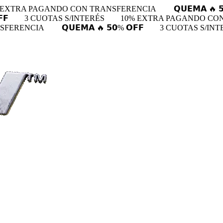
 EXTRA PAGANDO CON TRANSFERENCIA
𝗤𝗨𝗘𝗠𝗔 🔥 
𝗙
3 CUOTAS S/INTERÉS
10% EXTRA PAGANDO CO
NSFERENCIA
𝗤𝗨𝗘𝗠𝗔 🔥 𝟱𝟬% 𝗢𝗙𝗙
3 CUOTAS S/INT