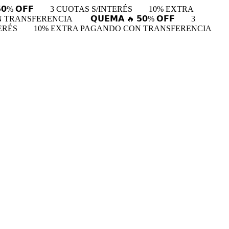
𝟬% 𝗢𝗙𝗙
3 CUOTAS S/INTERÉS
10% EXTRA
N TRANSFERENCIA
𝗤𝗨𝗘𝗠𝗔 🔥 𝟱𝟬% 𝗢𝗙𝗙
3
ERÉS
10% EXTRA PAGANDO CON TRANSFERENCIA