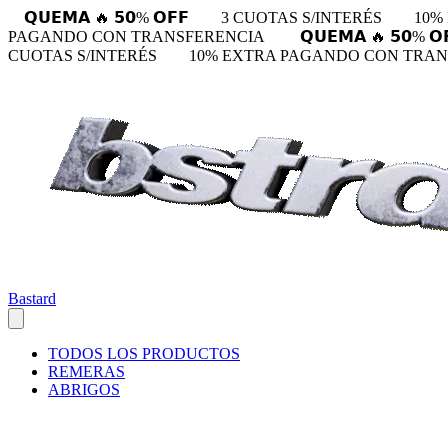
𝗤𝗨𝗘𝗠𝗔 🔥 𝟱𝟬% 𝗢𝗙𝗙
3 CUOTAS S/INTERÉS
10%
PAGANDO CON TRANSFERENCIA
𝗤𝗨𝗘𝗠𝗔 🔥 𝟱𝟬% 𝗢
CUOTAS S/INTERÉS
10% EXTRA PAGANDO CON TRA
Bastard
TODOS LOS PRODUCTOS
REMERAS
ABRIGOS