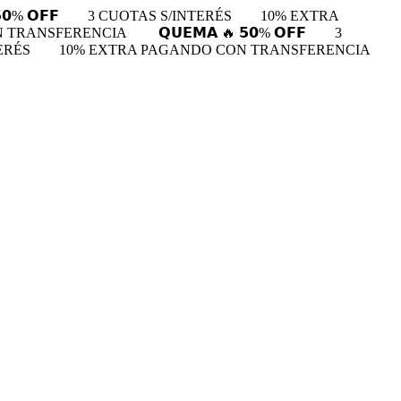
𝟬% 𝗢𝗙𝗙
3 CUOTAS S/INTERÉS
10% EXTRA
N TRANSFERENCIA
𝗤𝗨𝗘𝗠𝗔 🔥 𝟱𝟬% 𝗢𝗙𝗙
3
ERÉS
10% EXTRA PAGANDO CON TRANSFERENCIA