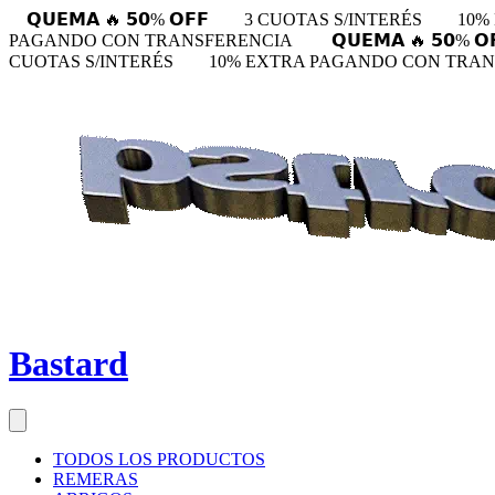
𝗤𝗨𝗘𝗠𝗔 🔥 𝟱𝟬% 𝗢𝗙𝗙
3 CUOTAS S/INTERÉS
10%
PAGANDO CON TRANSFERENCIA
𝗤𝗨𝗘𝗠𝗔 🔥 𝟱𝟬% 𝗢
CUOTAS S/INTERÉS
10% EXTRA PAGANDO CON TRA
Bastard
TODOS LOS PRODUCTOS
REMERAS