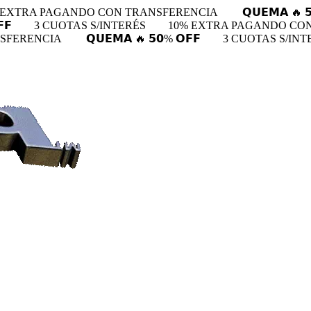
 EXTRA PAGANDO CON TRANSFERENCIA
𝗤𝗨𝗘𝗠𝗔 🔥 
𝗙
3 CUOTAS S/INTERÉS
10% EXTRA PAGANDO CO
NSFERENCIA
𝗤𝗨𝗘𝗠𝗔 🔥 𝟱𝟬% 𝗢𝗙𝗙
3 CUOTAS S/INT