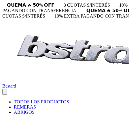
𝗤𝗨𝗘𝗠𝗔 🔥 𝟱𝟬% 𝗢𝗙𝗙
3 CUOTAS S/INTERÉS
10%
PAGANDO CON TRANSFERENCIA
𝗤𝗨𝗘𝗠𝗔 🔥 𝟱𝟬% 𝗢
CUOTAS S/INTERÉS
10% EXTRA PAGANDO CON TRA
Bastard
TODOS LOS PRODUCTOS
REMERAS
ABRIGOS