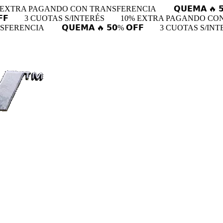
 EXTRA PAGANDO CON TRANSFERENCIA
𝗤𝗨𝗘𝗠𝗔 🔥 
𝗙
3 CUOTAS S/INTERÉS
10% EXTRA PAGANDO CO
NSFERENCIA
𝗤𝗨𝗘𝗠𝗔 🔥 𝟱𝟬% 𝗢𝗙𝗙
3 CUOTAS S/INT