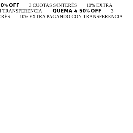
𝟬% 𝗢𝗙𝗙
3 CUOTAS S/INTERÉS
10% EXTRA
N TRANSFERENCIA
𝗤𝗨𝗘𝗠𝗔 🔥 𝟱𝟬% 𝗢𝗙𝗙
3
ERÉS
10% EXTRA PAGANDO CON TRANSFERENCIA