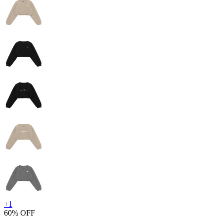
+
1
60% OFF