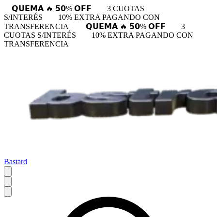
𝗤𝗨𝗘𝗠𝗔 🔥 𝟱𝟬% 𝗢𝗙𝗙
3 CUOTAS
S/INTERÉS
10% EXTRA PAGANDO CON
TRANSFERENCIA
𝗤𝗨𝗘𝗠𝗔 🔥 𝟱𝟬% 𝗢𝗙𝗙
3
CUOTAS S/INTERÉS
10% EXTRA PAGANDO CON
TRANSFERENCIA
Bastard