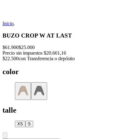
Inicio
.
BUZO CROP W AT LAST
$61.900
$25.000
Precio sin impuestos
$20.661,16
$22.500
con Transferencia o depósito
color
talle
XS
S