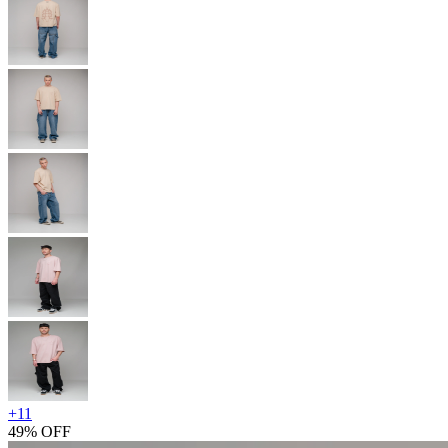
+
11
49% OFF