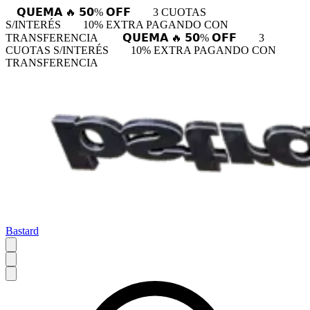
𝗤𝗨𝗘𝗠𝗔 🔥 𝟱𝟬% 𝗢𝗙𝗙
3 CUOTAS
S/INTERÉS
10% EXTRA PAGANDO CON
TRANSFERENCIA
𝗤𝗨𝗘𝗠𝗔 🔥 𝟱𝟬% 𝗢𝗙𝗙
3
CUOTAS S/INTERÉS
10% EXTRA PAGANDO CON
TRANSFERENCIA
Bastard