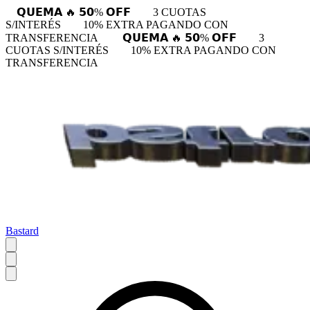
𝗤𝗨𝗘𝗠𝗔 🔥 𝟱𝟬% 𝗢𝗙𝗙
3 CUOTAS
S/INTERÉS
10% EXTRA PAGANDO CON
TRANSFERENCIA
𝗤𝗨𝗘𝗠𝗔 🔥 𝟱𝟬% 𝗢𝗙𝗙
3
CUOTAS S/INTERÉS
10% EXTRA PAGANDO CON
TRANSFERENCIA
Bastard