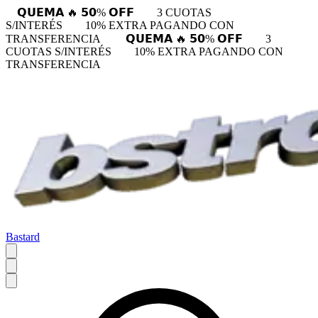
𝗤𝗨𝗘𝗠𝗔 🔥 𝟱𝟬% 𝗢𝗙𝗙
3 CUOTAS
S/INTERÉS
10% EXTRA PAGANDO CON
TRANSFERENCIA
𝗤𝗨𝗘𝗠𝗔 🔥 𝟱𝟬% 𝗢𝗙𝗙
3
CUOTAS S/INTERÉS
10% EXTRA PAGANDO CON
TRANSFERENCIA
Bastard