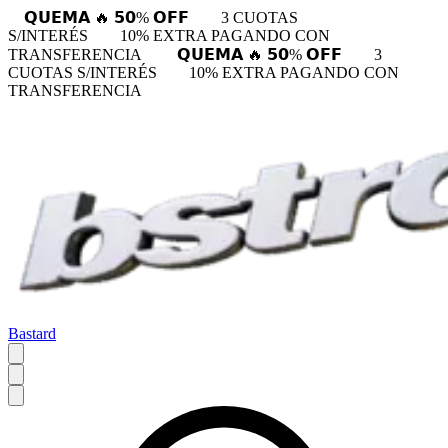
𝗤𝗨𝗘𝗠𝗔 🔥 𝟱𝟬% 𝗢𝗙𝗙
3 CUOTAS
S/INTERÉS
10% EXTRA PAGANDO CON
TRANSFERENCIA
𝗤𝗨𝗘𝗠𝗔 🔥 𝟱𝟬% 𝗢𝗙𝗙
3
CUOTAS S/INTERÉS
10% EXTRA PAGANDO CON
TRANSFERENCIA
Bastard