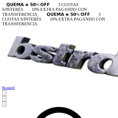
𝗤𝗨𝗘𝗠𝗔 🔥 𝟱𝟬% 𝗢𝗙𝗙
3 CUOTAS
S/INTERÉS
10% EXTRA PAGANDO CON
TRANSFERENCIA
𝗤𝗨𝗘𝗠𝗔 🔥 𝟱𝟬% 𝗢𝗙𝗙
3
CUOTAS S/INTERÉS
10% EXTRA PAGANDO CON
TRANSFERENCIA
Bastard