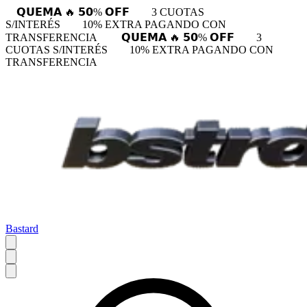
𝗤𝗨𝗘𝗠𝗔 🔥 𝟱𝟬% 𝗢𝗙𝗙
3 CUOTAS
S/INTERÉS
10% EXTRA PAGANDO CON
TRANSFERENCIA
𝗤𝗨𝗘𝗠𝗔 🔥 𝟱𝟬% 𝗢𝗙𝗙
3
CUOTAS S/INTERÉS
10% EXTRA PAGANDO CON
TRANSFERENCIA
Bastard