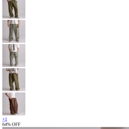
+
1
64% OFF