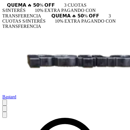
𝗤𝗨𝗘𝗠𝗔 🔥 𝟱𝟬% 𝗢𝗙𝗙
3 CUOTAS
S/INTERÉS
10% EXTRA PAGANDO CON
TRANSFERENCIA
𝗤𝗨𝗘𝗠𝗔 🔥 𝟱𝟬% 𝗢𝗙𝗙
3
CUOTAS S/INTERÉS
10% EXTRA PAGANDO CON
TRANSFERENCIA
Bastard