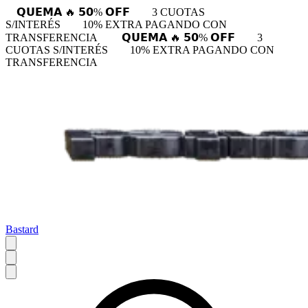
𝗤𝗨𝗘𝗠𝗔 🔥 𝟱𝟬% 𝗢𝗙𝗙
3 CUOTAS
S/INTERÉS
10% EXTRA PAGANDO CON
TRANSFERENCIA
𝗤𝗨𝗘𝗠𝗔 🔥 𝟱𝟬% 𝗢𝗙𝗙
3
CUOTAS S/INTERÉS
10% EXTRA PAGANDO CON
TRANSFERENCIA
Bastard